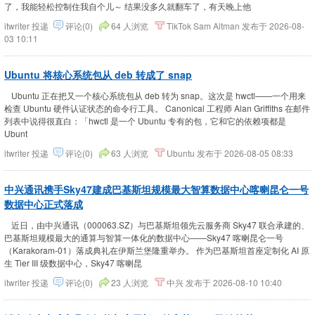
了，我能轻松控制住我自个儿～ 结果没多久就翻车了，有天晚上他
itwriter
投递
评论(0)
64 人浏览
TikTok
Sam Altman
发布于
2026-08-
03 10:11
Ubuntu 将核心系统包从 deb 转成了 snap
Ubuntu 正在把又一个核心系统包从 deb 转为 snap。这次是 hwctl——一个用来
检查 Ubuntu 硬件认证状态的命令行工具。 Canonical 工程师 Alan Griffiths 在邮件
列表中说得很直白：「hwctl 是一个 Ubuntu 专有的包，它和它的依赖项都是
Ubunt
itwriter
投递
评论(0)
63 人浏览
Ubuntu
发布于
2026-08-05 08:33
中兴通讯携手Sky47建成巴基斯坦规模最大智算数据中心喀喇昆仑一号
数据中心正式落成
近日，由中兴通讯（000063.SZ）与巴基斯坦领先云服务商 Sky47 联合承建的、
巴基斯坦规模最大的通算与智算一体化的数据中心——Sky47 喀喇昆仑一号
（Karakoram-01）落成典礼在伊斯兰堡隆重举办。 作为巴基斯坦首座定制化 AI 原
生 Tier III 级数据中心，Sky47 喀喇昆
itwriter
投递
评论(0)
23 人浏览
中兴
发布于
2026-08-10 10:40