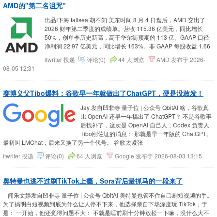
AMD的"第二名诅咒"
出品I下海 fallsea 胡不知 美东时间 8 月 4 日盘后，AMD 交出了
2026 财年第二季度的成绩单。营收 115.36 亿美元，同比增长
50%，创单季历史新高，高于华尔街预期的 113 亿。GAAP 口径
净利润 22.97 亿美元，同比增长 163%。非 GAAP 每股收益 1.66
itwriter
投递
评论(0)
44 人浏览
AMD
发布于
2026-
08-05 12:31
赛博义父Tibo爆料：谷歌早一年就做出了ChatGPT，硬是没敢发！
Jay 发自凹非寺 量子位 | 公众号 QbitAI 啥，谷歌真
比 OpenAI 还早一年搞出了 ChatGPT？ 不是谷歌事
后找补了，这次是 OpenAI 自己人，Codex 负责人
Tibo刚佐证的消息： 那就是早一年版的 ChatGPT。
最初叫 LMChat，后来又换了另一个代号。 谷歌太紧张
itwriter
投递
评论(0)
64 人浏览
Google
发布于
2026-08-03 13:15
奥特曼也逃不过刷TikTok上瘾，Sora背后最抓马的一段来了
闻乐文婷发自凹非寺 量子位 | 公众号 QbitAI 奥特曼也管不住自己刷短视频的手。
为了搞明白短视频到底为什么让人停不下来，他选择亲自下场深度玩 TikTok，于
是： 一开始，他还觉得问题不大： 不就是睡前刷十分钟放松一下嘛，没什么大不