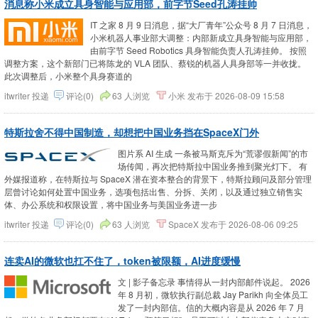
消息称小米成立具身智能与应用部，前字节Seed孔涛挂帅
IT 之家 8 月 9 日消息，据“大厂青年”公众号 8 月 7 日消息，
小米机器人事业部大调整：内部新成立具身智能与应用部，
由前字节 Seed Robotics 具身智能负责人孔涛挂帅。 按照
调整方案，这个新部门已将陈龙的 VLA 团队、蔡锐的机器人具身部等一并收拢。
此次调整后，小米整个具身赛道的
itwriter
投递
评论(0)
63 人浏览
小米
发布于
2026-08-09 15:58
特斯拉舍不得中国制造，却想把中国业务挡在SpaceX门外
图片系 AI 生成 一条被马斯克斥为“荒谬假新闻”的市
场传闻，再次把特斯拉中国业务推到聚光灯下。 有
外媒报道称，在特斯拉与 SpaceX 潜在资本整合的背景下，特斯拉顾问及部分管理
层曾讨论如何处置中国业务，选项包括出售、分拆、关闭，以及通过独立销售实
体、办公系统和权限设置，将中国业务与美国业务进一步
itwriter
投递
评论(0)
63 人浏览
SpaceX
发布于
2026-08-06 09:25
连卖AI的微软也扛不住了，token被限额，AI进度缓慢
文 | 影子备忘录 事情得从一封内部邮件说起。 2026
年 8 月初，微软执行副总裁 Jay Parikh 向全体员工
发了一封内部信。信的大概内容是从 2026 年 7 月