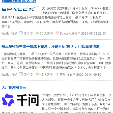
SpaceX解禁前72小时
文 | 象先志 美东时间 8 月 4 日盘后，SpaceX 要交出
上市后的第一份财报。两个交易日后的 8 月 6 日，
最多 9.115 亿股员工和早期投资者持股获得转让资格。 按 7 月 31 日收盘价
108.37 美元算，市值约 990 亿美元，相当于当前流通盘的 1.4 倍。获得资格倒不
等于卖
itwriter
投递
评论(0)
66 人浏览
SpaceX
发布于
2026-08-03 22:53
曝三星收缩中国手机线下布局，月销不足 30 万元门店面临清退
据新浪科技报道，三星正在收缩中国手机线下销售网络，持续未达到每月 30 万
元销售额的门店和店员将被逐步清退。近期关闭或调整的门店涉及深圳、福州、郑
州、西安、昆明、合肥等城市；三星尚未回应门店调整和后续市场策略。 IDC 数据
显示，三星今年第二季度在中国智能手机市场的份额约为 0.1%，去年同期为 0
itwriter
投递
评论(0)
45 人浏览
三星
发布于
2026-08-04 09:30
大厂抢滩AI办公
中国办公软件行业，正在经历过去十年最剧烈的一次
方向调整。 短短一个多月里，科技大厂在 AI 办公方
向上密集出牌。 字节的布局分为两个节点。6 月 24
日，豆包专业版上线，首次将办公 Agent 打包为付
费订阅，标准档每月 68 元。一个多月后，7 月 30 日，飞书产品团队并入豆包，由