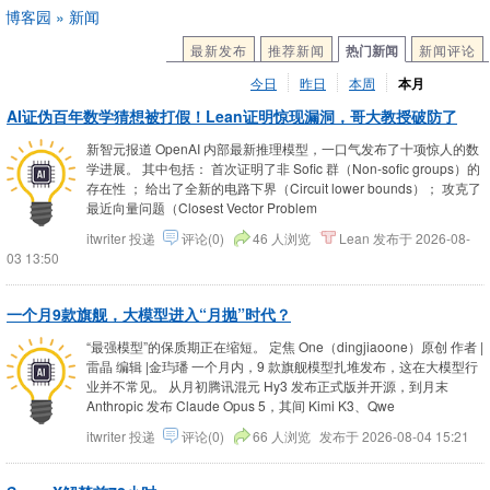
博客园
»
新闻
最新发布
推荐新闻
热门新闻
新闻评论
今日
昨日
本周
本月
AI证伪百年数学猜想被打假！Lean证明惊现漏洞，哥大教授破防了
新智元报道 OpenAI 内部最新推理模型，一口气发布了十项惊人的数
学进展。 其中包括： 首次证明了非 Sofic 群（Non-sofic groups）的
存在性 ； 给出了全新的电路下界（Circuit lower bounds）； 攻克了
最近向量问题（Closest Vector Problem
itwriter
投递
评论(0)
46 人浏览
Lean
发布于
2026-08-
03 13:50
一个月9款旗舰，大模型进入“月抛”时代？
“最强模型”的保质期正在缩短。 定焦 One（dingjiaoone）原创 作者 |
雷晶 编辑 |金玙璠 一个月内，9 款旗舰模型扎堆发布，这在大模型行
业并不常见。 从月初腾讯混元 Hy3 发布正式版并开源，到月末
Anthropic 发布 Claude Opus 5，其间 Kimi K3、Qwe
itwriter
投递
评论(0)
66 人浏览
发布于
2026-08-04 15:21