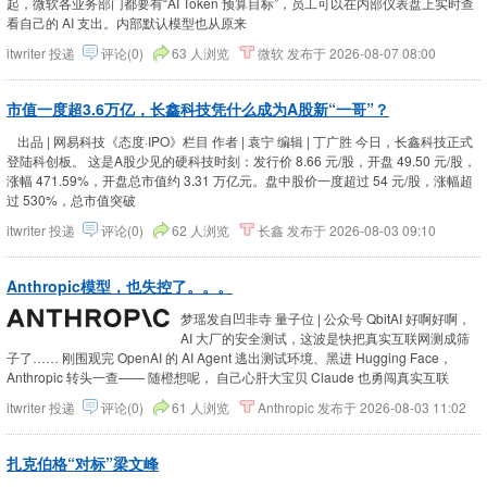
起，微软各业务部门都要有“AI Token 预算目标”，员工可以在内部仪表盘上实时查
看自己的 AI 支出。内部默认模型也从原来
itwriter
投递
评论(0)
63 人浏览
微软
发布于
2026-08-07 08:00
市值一度超3.6万亿，长鑫科技凭什么成为A股新“一哥”？
出品 | 网易科技《态度·IPO》栏目 作者 | 袁宁 编辑 | 丁广胜 今日，长鑫科技正式
登陆科创板。 这是A股少见的硬科技时刻：发行价 8.66 元/股，开盘 49.50 元/股，
涨幅 471.59%，开盘总市值约 3.31 万亿元。盘中股价一度超过 54 元/股，涨幅超
过 530%，总市值突破
itwriter
投递
评论(0)
62 人浏览
长鑫
发布于
2026-08-03 09:10
Anthropic模型，也失控了。。。
梦瑶发自凹非寺 量子位 | 公众号 QbitAI 好啊好啊，
AI 大厂的安全测试，这波是快把真实互联网测成筛
子了…… 刚围观完 OpenAI 的 AI Agent 逃出测试环境、黑进 Hugging Face，
Anthropic 转头一查—— 随橙想呢， 自己心肝大宝贝 Claude 也勇闯真实互联
itwriter
投递
评论(0)
61 人浏览
Anthropic
发布于
2026-08-03 11:02
扎克伯格“对标”梁文峰