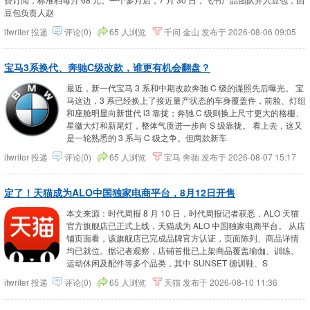
豆包负责人赵
itwriter
投递
评论(0)
65 人浏览
千问
金山
发布于
2026-08-06 09:05
宝马3系换代、奔驰C级改款，谁更有机会翻盘？
最近，新一代宝马 3 系和中期改款奔驰 C 级的谍照先后曝光。 宝
马这边，3 系已经换上了接近量产状态的车身覆盖件，前脸、灯组
和座舱明显向新世代 i3 靠拢；奔驰 C 级则换上尺寸更大的格栅、
星徽大灯和新尾灯，整体气质进一步向 S 级靠拢。 看上去，这又
是一轮熟悉的 3 系与 C 级之争。但两款新车
itwriter
投递
评论(0)
65 人浏览
宝马
奔驰
发布于
2026-08-07 15:17
定了！天猫成为ALO中国独家电商平台，8月12日开售
本文来源：时代周报 8 月 10 日，时代周报记者获悉，ALO 天猫
官方旗舰店已正式上线，天猫成为 ALO 中国独家电商平台。 从店
铺页面看，该旗舰店已完成品牌官方认证，页面陈列、商品详情
均已就位。据记者观察，店铺首批已上架商品覆盖瑜伽、训练、
运动休闲及配件等多个品类，其中 SUNSET 德训鞋、S
itwriter
投递
评论(0)
65 人浏览
天猫
发布于
2026-08-10 11:36