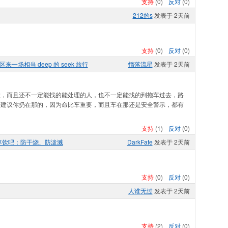
支持
(
0
)
反对
(
0
)
212的s
发表于 2天前
支持
(
0
)
反对
(
0
)
场相当 deep 的 seek 旅行
惰落流星
发表于 2天前
大，而且还不一定能找的能处理的人，也不一定能找的到拖车过去，路
会建议你扔在那的，因为命比车重要，而且车在那还是安全警示，都有
。
支持
(
1
)
反对
(
0
)
享饮吧：防干烧、防泼溅
DarkFate
发表于 2天前
支持
(
0
)
反对
(
0
)
人谁无过
发表于 2天前
支持
(
2
)
反对
(
0
)